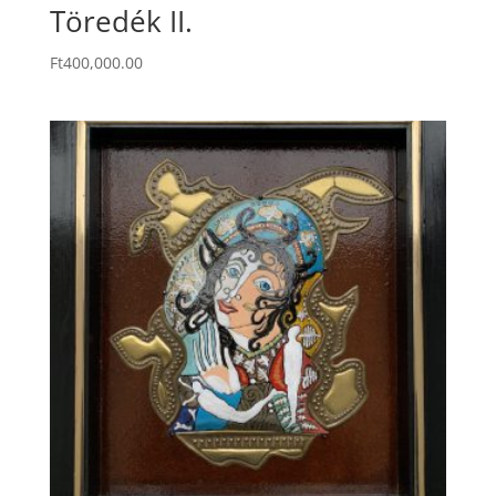
Töredék II.
Ft
400,000.00