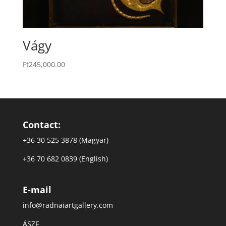
Vágy
Ft
245,000.00
Contact:
+36 30 525 3878 (Magyar)
+36 70 682 0839 (English)
E-mail
info@radnaiartgallery.com
ÁSZF